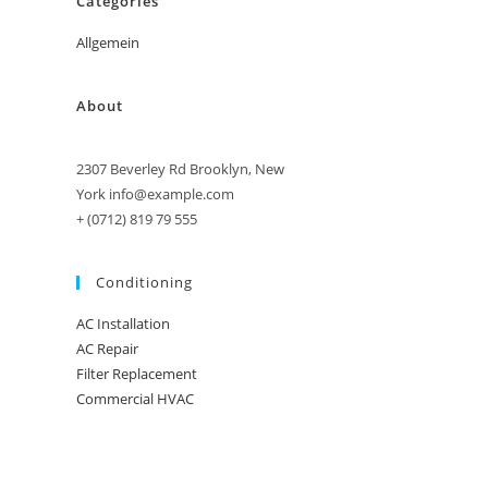
Categories
Allgemein
About
2307 Beverley Rd Brooklyn, New
York info@example.com
+ (0712) 819 79 555
Conditioning
AC Installation
AC Repair
Filter Replacement
Commercial HVAC